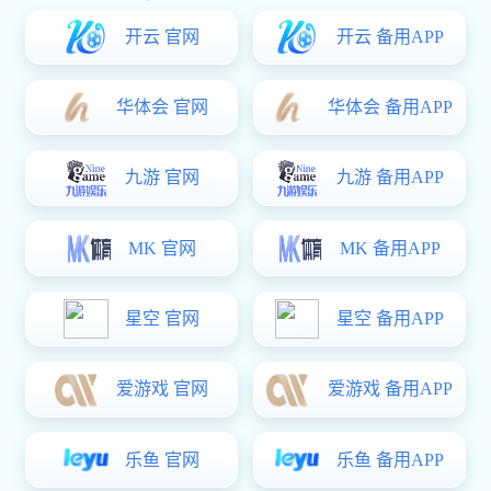
开云 官网
开云 备用APP
华体会 官网
华体会 备用APP
九游 官网
九游 备用APP
MK 官网
MK 备用APP
星空 官网
星空 备用APP
爱游戏 官网
爱游戏 备用APP
乐鱼 官网
乐鱼 备用APP