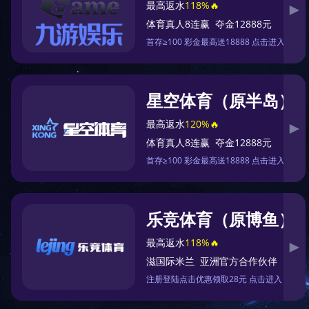
最高返水
118%🔥
►
体育真人8连赢
夺金12888元
首存≥100 彩金最高送18888 点击进入
星空体育（原半岛）
最高返水
120%🔥
►
体育真人8连赢
夺金12888元
首存≥100 彩金最高送18888 点击进入
乐竞体育（原博鱼）
最高返水
118%🔥
►
滋国际米兰
亚洲官方合作伙伴
注册登陆点击优惠领取28元 点击进入