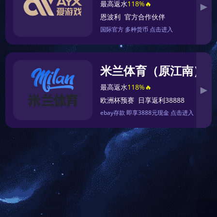
最高返水
118%🔥
►
恩波利
官方合作伙伴
国际官方 多种货币 点击进入
米兰体育（原江南）
最高返水
118%🔥
►
欧洲杯预赛
日享返利38888
ebay存款 即享3888元现金 点击进入