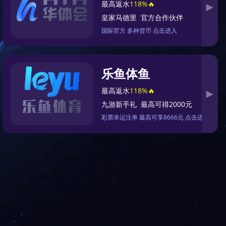
最高返水
118%🔥
►
皇家马德里
官方合作伙伴
国际官方 多种货币 点击进入
乐鱼体鱼
最高返水
118%🔥
►
九游新手礼
最高可得2000元
彩票幸运注单 最高可享8666元 点击进入