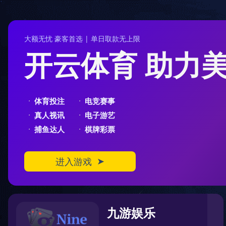
大额无忧 豪客首选 | 单日取款无上限
开云体育 助力
·
体育投注
·
电竞赛事
·
真人视讯
·
电子游艺
·
捕鱼达人
·
棋牌彩票
进入游戏
➤
九游娱乐