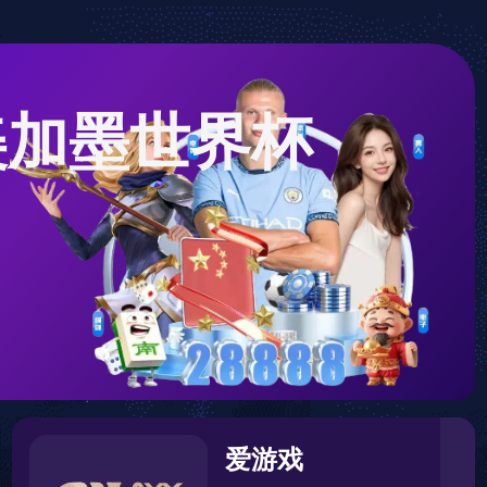
美加墨世界杯
爱游戏