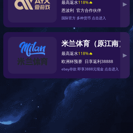
最高返水
118%🔥
►
恩波利
官方合作伙伴
国际官方 多种货币 点击进入
米兰体育（原江南）
最高返水
118%🔥
►
欧洲杯预赛
日享返利38888
ebay存款 即享3888元现金 点击进入