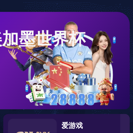
美加墨世界杯
爱游戏