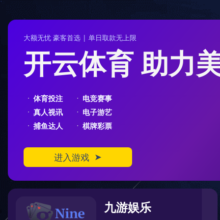
大额无忧 豪客首选 | 单日取款无上限
开云体育 助力
·
体育投注
·
电竞赛事
·
真人视讯
·
电子游艺
·
捕鱼达人
·
棋牌彩票
进入游戏
➤
九游娱乐