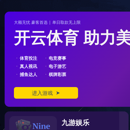
大额无忧 豪客首选 | 单日取款无上限
开云体育 助力
·
体育投注
·
电竞赛事
·
真人视讯
·
电子游艺
·
捕鱼达人
·
棋牌彩票
进入游戏
➤
九游娱乐