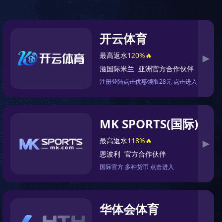
开云体育
最高返水
120%🔥
►
滋国际米兰
亚洲官方合作伙伴
注册登陆点击优惠领取28元 点击进入
MK SPORTS(国际)
最高返水
118%🔥
►
恩波利
官方合作伙伴
国际官方 多种货币 点击进入
华体会体育