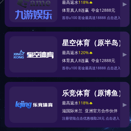
最高返水
118%🔥
►
体育真人8连赢
夺金12888元
首存≥100 彩金最高送18888 点击进入
星空体育（原半岛）
最高返水
120%🔥
►
体育真人8连赢
夺金12888元
首存≥100 彩金最高送18888 点击进入
乐竞体育（原博鱼）
最高返水
118%🔥
►
滋国际米兰
亚洲官方合作伙伴
注册登陆点击优惠领取28元 点击进入