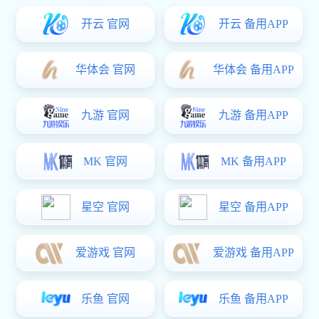
开云 官网
开云 备用APP
华体会 官网
华体会 备用APP
九游 官网
九游 备用APP
MK 官网
MK 备用APP
星空 官网
星空 备用APP
爱游戏 官网
爱游戏 备用APP
乐鱼 官网
乐鱼 备用APP